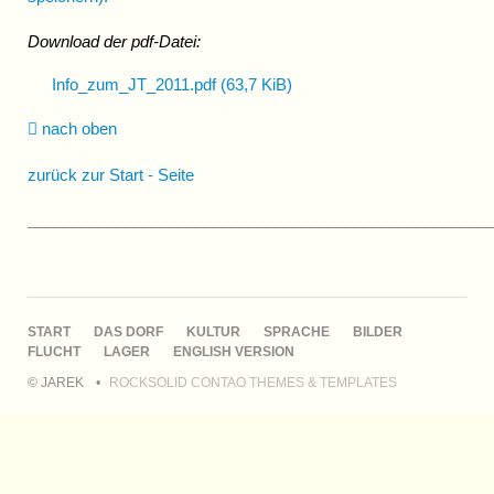
Download der pdf-Datei:
Info_zum_JT_2011.pdf
(63,7 KiB)
nach oben
zurück zur Start - Seite
____________________________________________________
NAVIGATION
START
DAS DORF
KULTUR
SPRACHE
BILDER
ÜBERSPRINGEN
FLUCHT
LAGER
ENGLISH VERSION
© JAREK
ROCKSOLID CONTAO THEMES & TEMPLATES