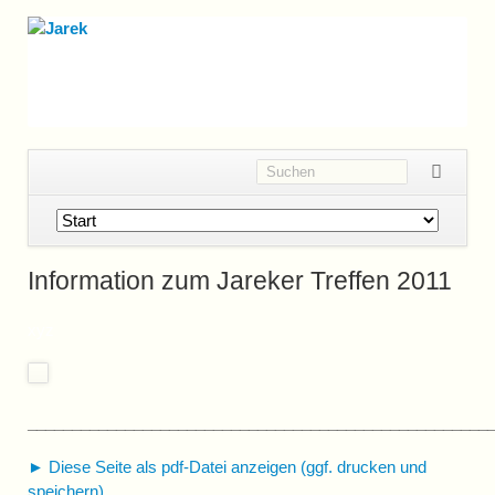
Navigation
überspringen
Information zum Jareker Treffen 2011
xyz
____________________________________________________
► Diese Seite als pdf-Datei anzeigen (ggf. drucken und
speichern).