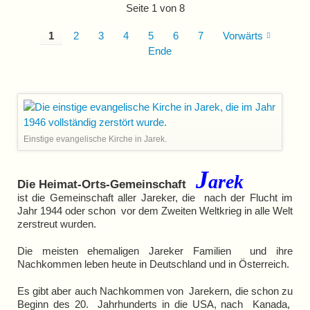
Seite 1 von 8
JAREKER
2021
1
2
3
4
5
6
7
Vorwärts
Ende
Einstige evangelische Kirche in Jarek.
J
a
r
e
k
Die Heimat-Orts-Gemeinschaft
ist die Gemeinschaft aller Jareker,
die nach der Flucht im
Jahr 1944
oder schon vor dem Zweiten Weltkrieg
in alle Welt
zerstreut wurden.
Die meisten ehemaligen Jareker
Familien und ihre
Nachkommen
leben heute in Deutschland und in Österreich.
Es gibt aber auch Nachkommen von
Jarekern, die schon zu
Beginn des
20. Jahrhunderts in die USA, nach
Kanada,