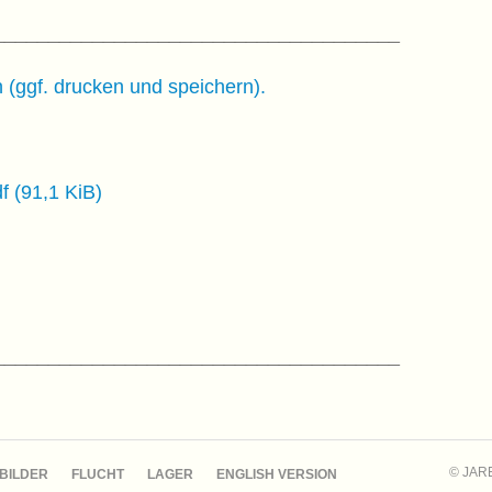
_____________________________________
 (ggf. drucken und speichern).
df
(91,1 KiB)
_____________________________________
© JAR
BILDER
FLUCHT
LAGER
ENGLISH VERSION