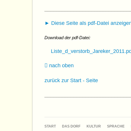
_____________________________
► Diese Seite als pdf-Datei anzeigen
Download der pdf-Datei:
Liste_d_verstorb_Jareker_2011.p
nach oben
zurück zur Start - Seite
_____________________________
NAVIGATION
START
DAS DORF
KULTUR
SPRACHE