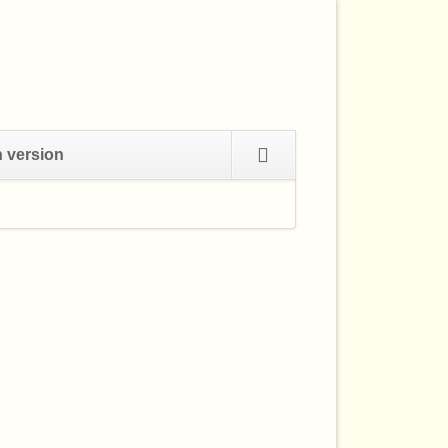
Navigation
h version
überspringen