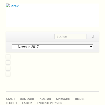
Navigation
überspringen
NAVIGATION
START
DAS DORF
KULTUR
SPRACHE
BILDER
ÜBERSPRINGEN
FLUCHT
LAGER
ENGLISH VERSION