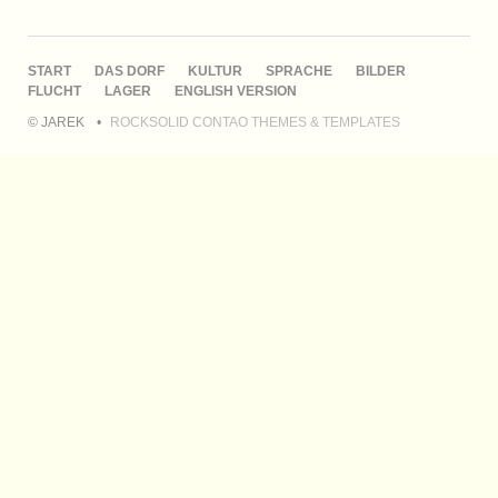
NAVIGATION
START
DAS DORF
KULTUR
SPRACHE
BILDER
ÜBERSPRINGEN
FLUCHT
LAGER
ENGLISH VERSION
© JAREK
ROCKSOLID CONTAO THEMES & TEMPLATES