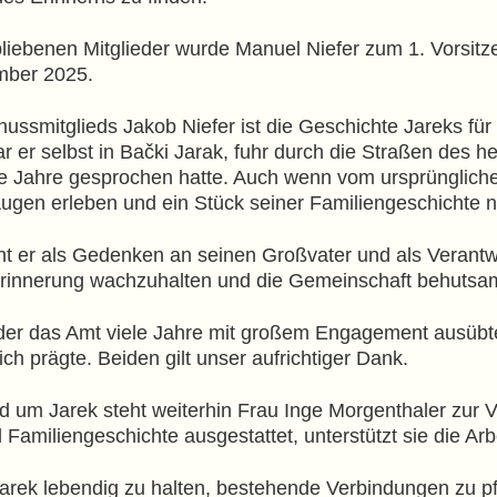
liebenen Mitglieder wurde Manuel Niefer zum 1. Vorsit
mber 2025.
ssmitglieds Jakob Niefer ist die Geschichte Jareks für 
 er selbst in Bački Jarak, fuhr durch die Straßen des 
le Jahre gesprochen hatte. Auch wenn vom ursprünglichen
Augen erleben und ein Stück seiner Familiengeschichte n
ht er als Gedenken an seinen Großvater und als Verant
 Erinnerung wachzuhalten und die Gemeinschaft behutsam
r, der das Amt viele Jahre mit großem Engagement ausübt
h prägte. Beiden gilt unser aufrichtiger Dank.
d um Jarek steht weiterhin Frau Inge Morgenthaler zur 
amiliengeschichte ausgestattet, unterstützt sie die Ar
 Jarek lebendig zu halten, bestehende Verbindungen zu 