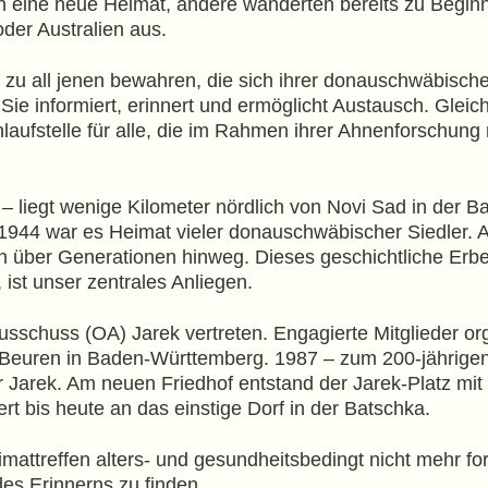
h eine neue Heimat, andere wanderten bereits zu Beginn
oder Australien aus.
zu all jenen bewahren, die sich ihrer donauschwäbische
ie informiert, erinnert und ermöglicht Austausch. Gleichz
aufstelle für alle, die im Rahmen ihrer Ahnenforschung
 – liegt wenige Kilometer nördlich von Novi Sad in der 
 1944 war es Heimat vieler donauschwäbischer Siedler. 
en über Generationen hinweg. Dieses geschichtliche Er
ist unser zentrales Anliegen.
schuss (OA) Jarek vertreten. Engagierte Mitglieder orga
 Beuren in Baden-Württemberg. 1987 – zum 200-jährige
 Jarek. Am neuen Friedhof entstand der Jarek-Platz mit
 bis heute an das einstige Dorf in der Batschka.
imattreffen alters- und gesundheitsbedingt nicht mehr fo
s Erinnerns zu finden.