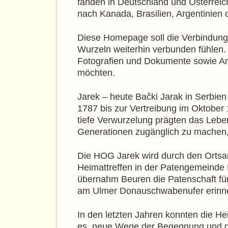
fanden in Deutschland und Österreic
nach Kanada, Brasilien, Argentinien 
Diese Homepage soll die Verbindung 
Wurzeln weiterhin verbunden fühlen. S
Fotografien und Dokumente sowie Anl
möchten.
Jarek – heute Bački Jarak in Serbien
1787 bis zur Vertreibung im Oktober
tiefe Verwurzelung prägten das Leb
Generationen zugänglich zu machen, 
Die HOG Jarek wird durch den Ortsaus
Heimattreffen in der Patengemeinde
übernahm Beuren die Patenschaft für
am Ulmer Donauschwabenufer erinnert
In den letzten Jahren konnten die He
es, neue Wege der Begegnung und de